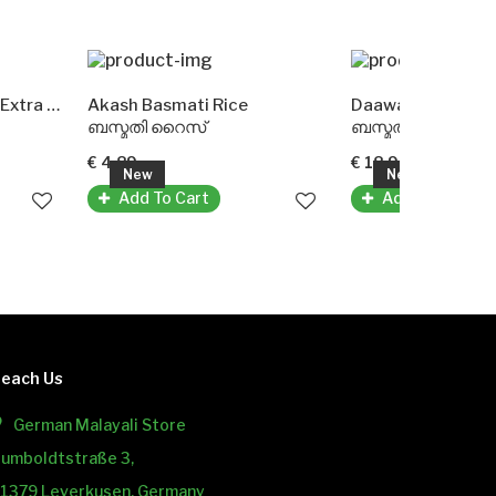
ash Basmati Rice
Daawat Basmati Rice(Extra Long)
്മതി റൈസ്
ബസ്മതി റൈസ് (എക്സ്ട്രാ ലോങ്ങ്)
.89
€ 18.99
New
New
Add To Cart
Add To Cart
each Us
German Malayali Store
umboldtstraße 3,
1379 Leverkusen, Germany