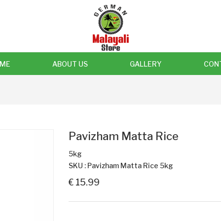
ME
ABOUT US
GALLERY
CON
Pavizham Matta Rice
5kg
SKU : Pavizham Matta Rice 5kg
€ 15.99