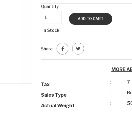
Quantity
ADD TO CART
In Stock
Share
MORE A
:
7
Tax
:
Re
Sales Type
:
5
Actual Weight