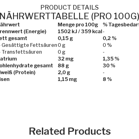
PRODUCT DETAILS
NÄHRWERTTABELLE (PRO 100G
ährwert
Menge pro 100g
% Tagesbedar
rennwert (Energie)
1502 kJ / 359 kcal
-
ett gesamt
0,15 g
0,2 %
 Gesättigte Fettsäuren
0 g
0 %
 Transfettsäuren
0 g
-
atrium
32 mg
1,35 %
ohlenhydrate gesamt
88 g
30 %
iweiß (Protein)
2,0 g
-
isen
1,15 mg
8 %
Related Products