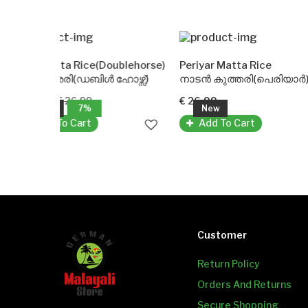
 Rice(Doublehorse)
Periyar Matta Rice
രി(ഡബിൾ ഹോഴ്സ്)
നാടൻ കുത്തരി(പെരിയാർ)
ബസ്മതി
26.99
€ 26.99
€ 21.9
7%
New
Ne
 Cart
Add To Cart
Add
Customer
Return Policy
Orders And Returns
Secure Shopping