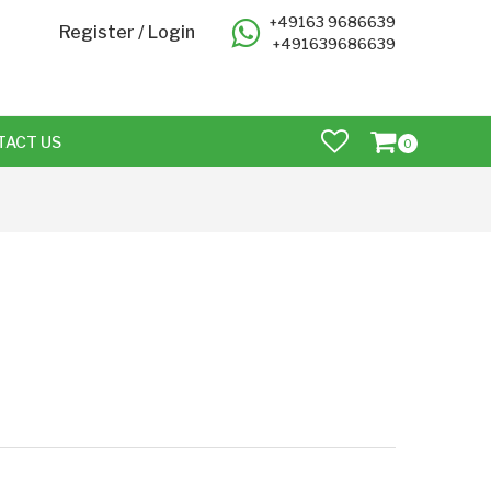
+49163 9686639
Register
/
Login
+491639686639
TACT US
0