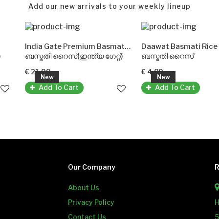
Add our new arrivals to your weekly lineup
India Gate Premium Basmati Rice
Daawat Basmati Rice Extra Long
Ak
 റൈസ്(ഇന്ത്യ ഗേറ്റ്)
ബസ്മതി റൈസ്
ബസ
9
€ 4.89
€ 4
w
New
 To Cart
Add To Cart
Our Company
R
About Us
Privacy Policy
H
Contact Us
5