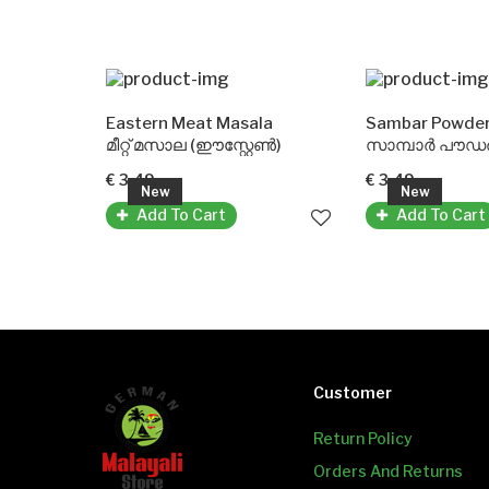
sala
Eastern Meat Masala
Sambar Powder(
്റേൺ)
മീറ്റ് മസാല (ഈസ്റ്റേൺ)
സാമ്പാർ പൗഡർ 
€ 3.49
€ 3.49
New
New
Add To Cart
Add To Cart
Customer
Return Policy
Orders And Returns