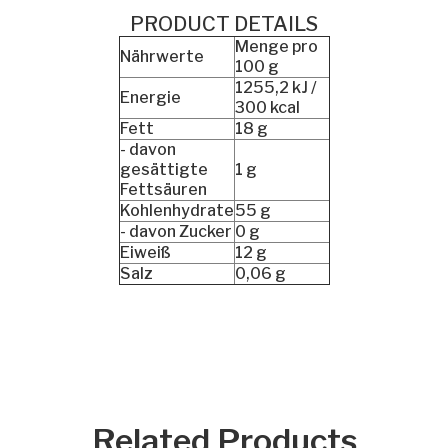
PRODUCT DETAILS
Menge pro
Nährwerte
100 g
1255,2 kJ /
Energie
300 kcal
Fett
18 g
- davon
gesättigte
1 g
Fettsäuren
Kohlenhydrate
55 g
- davon Zucker
0 g
Eiweiß
12 g
Salz
0,06 g
Related Products