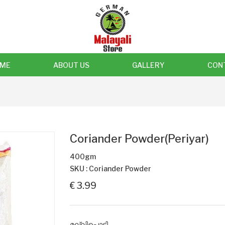
ME
ABOUT US
GALLERY
CON
Coriander Powder(Periyar)
400gm
SKU : Coriander Powder
€ 3.99
മല്ലിപ്പൊടി