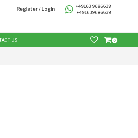
+49163 9686639
Register
/
Login
+491639686639
TACT US
0