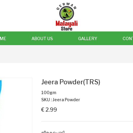
ME
ABOUT US
GALLERY
CON
Jeera Powder(TRS)
100gm
SKU : Jeera Powder
€ 2.99
ജീരകപ്പൊടി