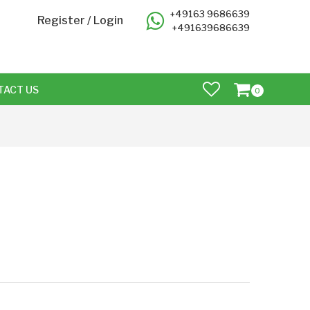
+49163 9686639
Register
/
Login
+491639686639
TACT US
0