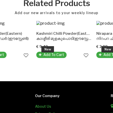
Related Products
Add our new arrivals to your weekly lineup
Eastern)
Kashmiri Chilli Powder(Eastern)
Nirapara Ch
(ഈസ്റ്റേൺ)
കാശ്മീരി മുളകുപൊടി(ഈസ്റ്റേൺ)
നിറപറ ചിക്
€ 9.49
€ 2.99
New
New
Add To Cart
Add To C
Our Company
R
About Us