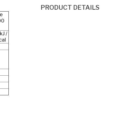
PRODUCT DETAILS
e
00
kJ /
cal