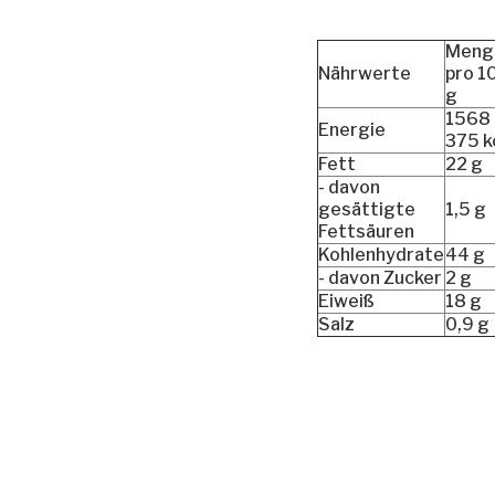
Meng
Nährwerte
pro 1
g
1568 
Energie
375 k
Fett
22 g
- davon
gesättigte
1,5 g
Fettsäuren
Kohlenhydrate
44 g
- davon Zucker
2 g
Eiweiß
18 g
Salz
0,9 g