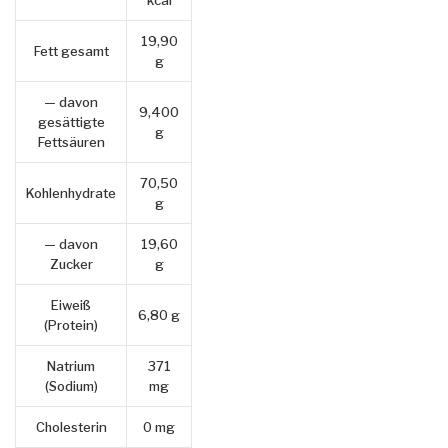
kcal
19,90
Fett gesamt
g
— davon
9,400
gesättigte
g
Fettsäuren
70,50
Kohlenhydrate
g
— davon
19,60
Zucker
g
Eiweiß
6,80 g
(Protein)
Natrium
371
(Sodium)
mg
Cholesterin
0 mg