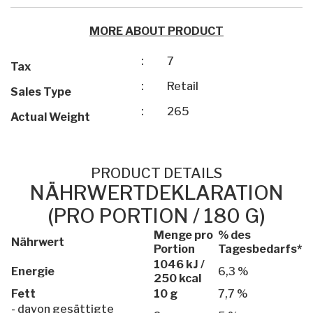
MORE ABOUT PRODUCT
:
7
Tax
:
Retail
Sales Type
:
265
Actual Weight
PRODUCT DETAILS
NÄHRWERTDEKLARATION
(PRO PORTION / 180 G)
Menge pro
% des
Nährwert
Portion
Tagesbedarfs*
1046 kJ /
Energie
6,3 %
250 kcal
Fett
10 g
7,7 %
- davon gesättigte