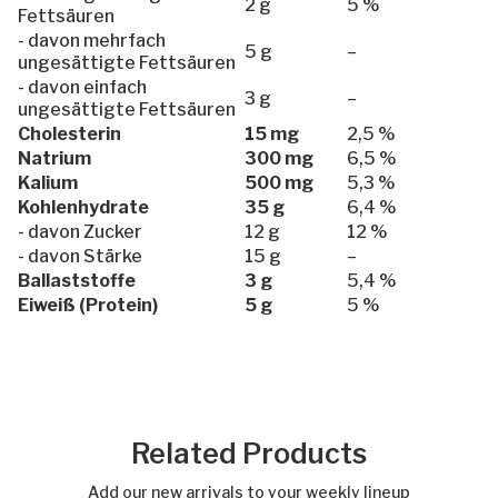
2 g
5 %
Fettsäuren
- davon mehrfach
5 g
–
ungesättigte Fettsäuren
- davon einfach
3 g
–
ungesättigte Fettsäuren
Cholesterin
15 mg
2,5 %
Natrium
300 mg
6,5 %
Kalium
500 mg
5,3 %
Kohlenhydrate
35 g
6,4 %
- davon Zucker
12 g
12 %
- davon Stärke
15 g
–
Ballaststoffe
3 g
5,4 %
Eiweiß (Protein)
5 g
5 %
Related Products
Add our new arrivals to your weekly lineup