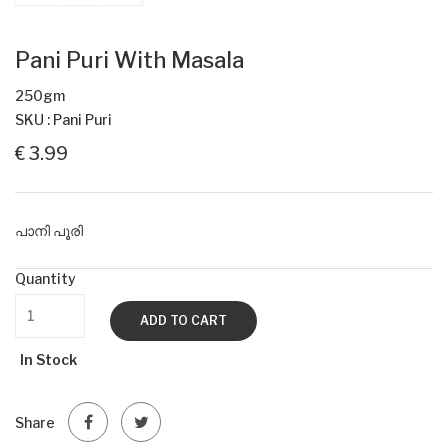
Pani Puri With Masala
250gm
SKU : Pani Puri
€ 3.99
പാനി പൂരി
Quantity
ADD TO CART
In Stock
Share