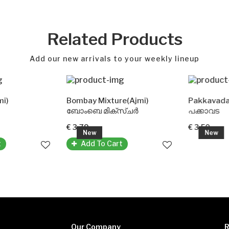
Out 
Related Products
Add our new arrivals to your weekly lineup
)
Bombay Mixture(Ajmi)
Pakkavada(Da
ബോംബെ മിക്സ്ചർ
പക്കാവട
€ 3.79
€ 3.50
New
New
Add To Cart
Our Company
R