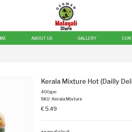
ME
ABOUT US
GALLERY
CON
Kerala Mixture Hot (Dailly Del
400gm
SKU : Kerala Mixture
€ 5.49
കേരള മിക്സർ