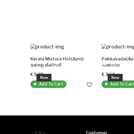
Palada Payasam Mix(Double Horse)
Kerala Mixture Hot(Ajmi)
Pakkavada(Ajmi
്
കേരള മിക്സർ
പക്കാവട
€ 5.39
€ 3.60
New
New
Add To Cart
Add To Cart
Customer