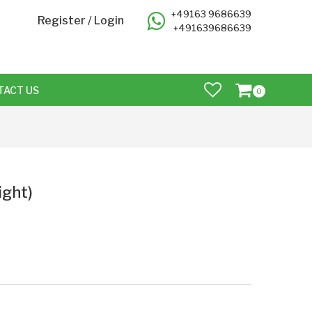
+49163 9686639
Register
/
Login
+491639686639
TACT US
0
ight)