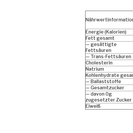
Nährwertinformatio
Energie (Kalorien)
Fett gesamt
— gesättigte
Fettsäuren
— Trans-Fettsäuren
Cholesterin
Natrium
Kohlenhydrate ges
— Ballaststoffe
— Gesamtzucker
— davon 0g
zugesetzter Zucker
Eiweiß