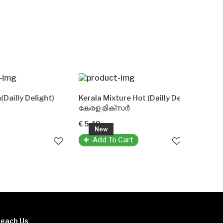
of stock
illy Delight)
Kerala Mixture Hot (Dailly Delight)
Jalebi(Da
കേരള മിക്സർ
ജിലേബി
€ 5.49
€ 3.99
New
New
Add To Cart
Add T
each Us