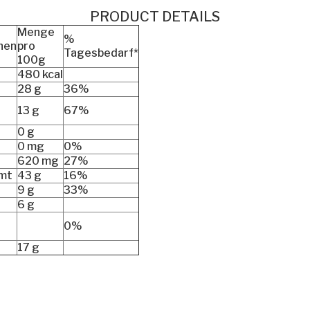
PRODUCT DETAILS
Menge
%
nen
pro
Tagesbedarf*
100g
480 kcal
28 g
36%
13 g
67%
0 g
0 mg
0%
620 mg
27%
amt
43 g
16%
9 g
33%
6 g
0%
17 g