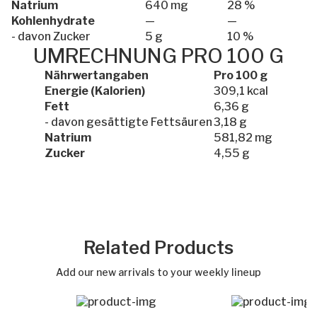
Natrium
640 mg
28 %
Kohlenhydrate
—
—
- davon Zucker
5 g
10 %
UMRECHNUNG PRO 100 G
Nährwertangaben
Pro 100 g
Energie (Kalorien)
309,1 kcal
Fett
6,36 g
- davon gesättigte Fettsäuren
3,18 g
Natrium
581,82 mg
Zucker
4,55 g
Out of stock
Related Products
Add our new arrivals to your weekly lineup