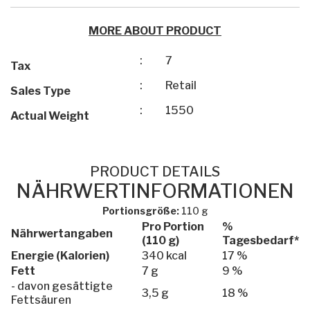
MORE ABOUT PRODUCT
:
7
Tax
:
Retail
Sales Type
:
1550
Actual Weight
PRODUCT DETAILS
NÄHRWERTINFORMATIONEN
Portionsgröße:
110 g
Pro Portion
%
Nährwertangaben
(110 g)
Tagesbedarf*
Energie (Kalorien)
340 kcal
17 %
Fett
7 g
9 %
- davon gesättigte
3,5 g
18 %
Fettsäuren