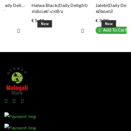
Sliced Coconut(Daily Delight)
Halwa Black(Daily Delight)
Jalebi(Daily Delight)
ബ്ലാക്ക് ഹൽവ
ജിലേബി
€ 5.49
€ 3.99
New
New
Add To Cart